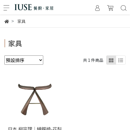
家具
家具
共 1 件商品
日本 柳宗理│蝴蝶椅-花梨