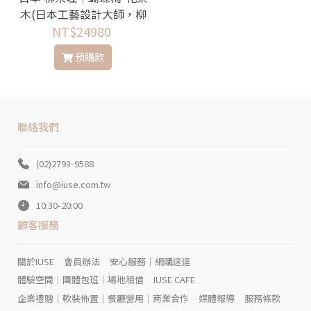
木(日本工藝設計大師，柳
宗理x天童木工 經典設計傢
NT$24980
俱，MOMA永久收藏)
預購款
聯絡我們
(02)2793-9588
info@iuse.com.tw
10:30-20:00
顧客服務
關於IUSE
會員辦法
安心服務｜網購速達
體驗空間｜團體包班｜場地租借
IUSE CAFE
企業禮贈｜軟裝佈置｜餐廳營用｜商業合作
媒體報導
服務條款