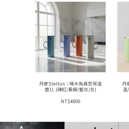
ora 真空保
丹麥Stelton│啄木鳥真空保溫
丹麥
/白/粉紅)
壺1L (磚紅/紫藤/藍灰/灰)
溫
(檸
NT$4800