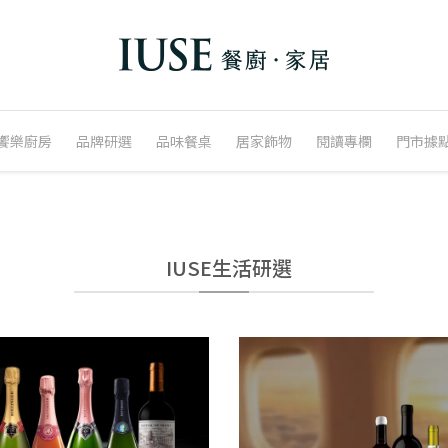
饗樂廚房
品牌研選
品味餐桌
居家飾物
閱讀專欄
門市據
IUSE生活研選