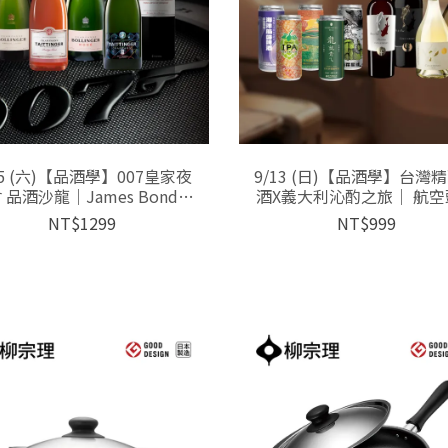
15 (六)【品酒學】007皇家夜
9/13 (日)【品酒學】台灣
 品酒沙龍｜James Bond的
酒X義大利沁酌之旅｜ 航空
微醺機密清單
艙選用+金牌佳釀
NT$1299
NT$999