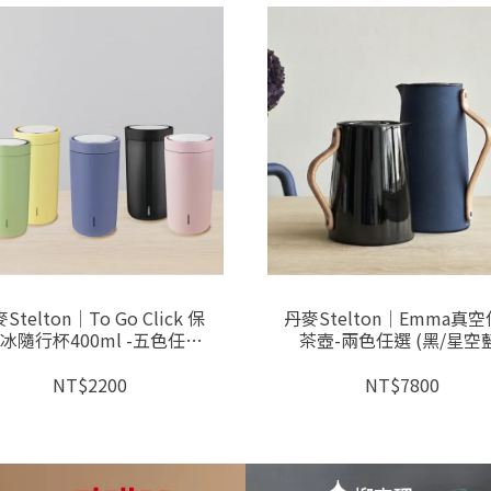
Stelton│To Go Click 保
丹麥Stelton│Emma真
/冰隨行杯400ml -五色任選
茶壺-兩色任選 (黑/星空藍
檬黃/酪梨綠/黑/紫藤色/玫瑰
粉)
NT$2200
NT$7800