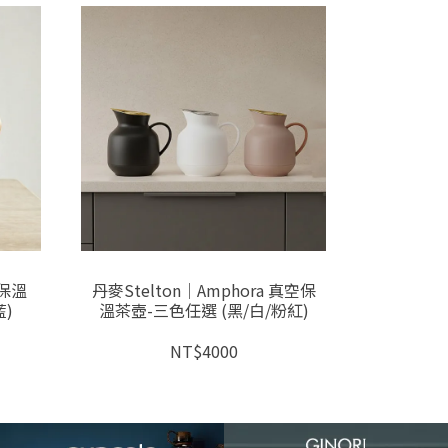
空保溫
丹麥Stelton│Amphora 真空保
丹麥Ste
)
溫茶壺-三色任選 (黑/白/粉紅)
壺1L 
NT$4000