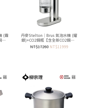
機 (霧
丹麥Stelton│Brus 氣泡水機 (耀
鋼瓶1
銀)+CO2鋼瓶【含全新CO2鋼瓶1
支+水瓶2只】
NT$17260
NT$11999