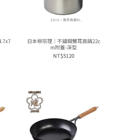
7x7
日本柳宗理│不鏽鋼雙耳高鍋22c
m附蓋-深型
NT$5120