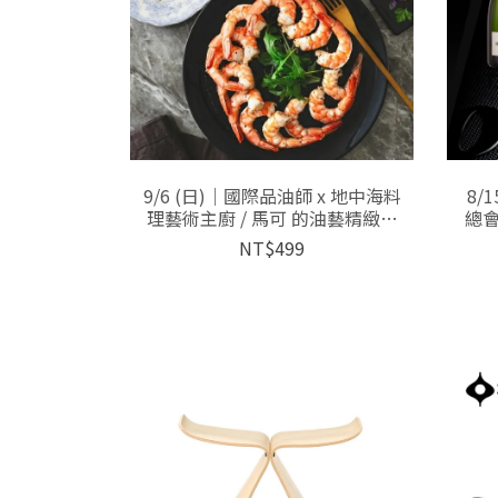
9/6 (日)｜國際品油師 x 地中海料
8/
理藝術主廚 / 馬可 的油藝精緻料
總會
理
NT$499