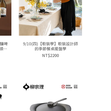
精釀啤
9/10(四)【軟裝學】軟裝設計師
頭等
的季節餐桌擺盤學
NT$2200