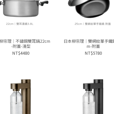
柳宗理│不鏽鋼雙耳鍋22cm
日本柳宗理│雙網紋單手鐵鍋
-附蓋-淺型
m-附蓋
NT$4480
NT$5780