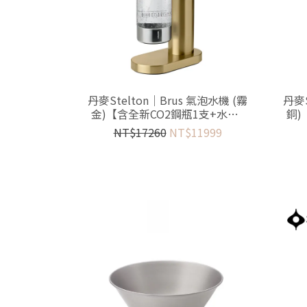
丹麥Stelton│Brus 氣泡水機 (霧
丹麥S
金)【含全新CO2鋼瓶1支+水瓶2
銅)
只】
NT$17260
NT$11999