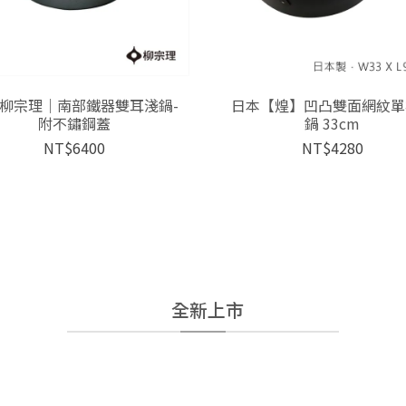
柳宗理｜南部鐵器雙耳淺鍋-
日本【煌】凹凸雙面網紋單
附不鏽鋼蓋
鍋 33cm
NT$6400
NT$4280
全新上市