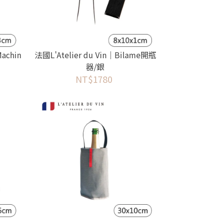
Machin
法國L'Atelier du Vin｜Bilame開瓶
器/銀
NT$1780