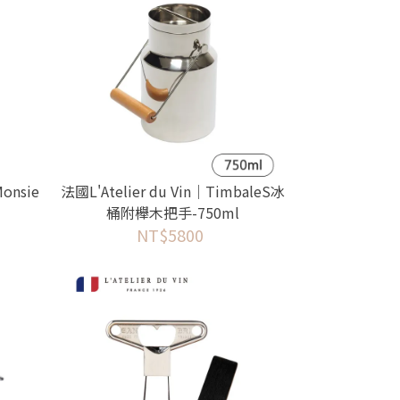
Monsie
法國L'Atelier du Vin｜TimbaleS冰
器
桶附櫸木把手-750ml
NT$5800