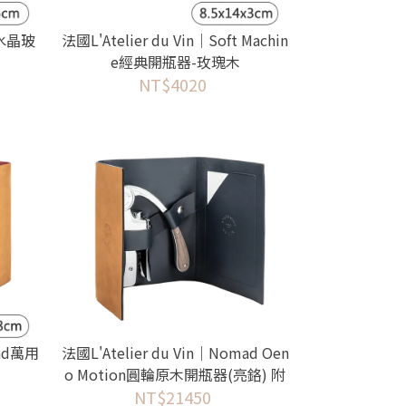
業水晶玻
法國L'Atelier du Vin｜Soft Machin
e經典開瓶器-玫瑰木
NT$4020
mad萬用
法國L'Atelier du Vin｜Nomad Oen
o Motion圓輪原木開瓶器(亮鉻) 附
皮革套 (垂直槓桿式)
NT$21450