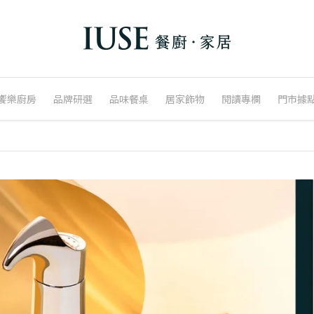
饗樂廚房
品牌研選
品味餐桌
居家飾物
閱讀專欄
門市據