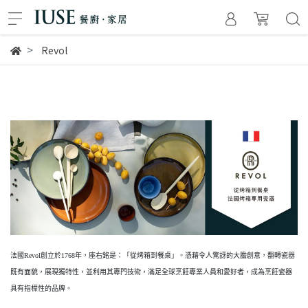
Revol
法國Revol創立於1768年，座右銘是：「從烤箱到餐桌」。憑藉令人驚訝的大膽創意，翻轉瓷器
既有面貌，展現獨特性，並利用其專門技術，滿足全球烹飪專業人員和愛好者，成為烹飪瓷器
具有指標性的品牌。