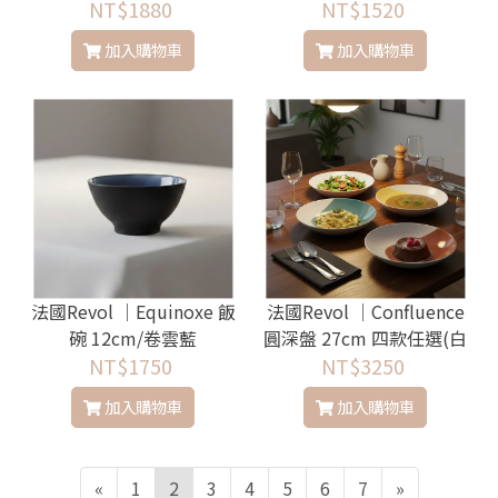
NT$1880
NT$1520
加入購物車
加入購物車
法國Revol │Equinoxe 飯
法國Revol │Confluence
碗 12cm/卷雲藍
圓深盤 27cm 四款任選(白
NT$1750
蘭地/亞麻灰/峽灣藍/鵝黃)
NT$3250
加入購物車
加入購物車
«
1
2
3
4
5
6
7
»