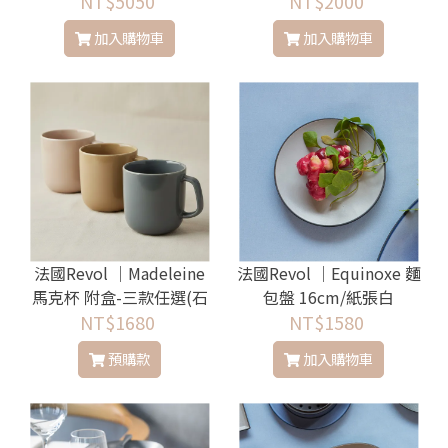
NT$5050
NT$2000
加入購物車
加入購物車
法國Revol │Madeleine
法國Revol │Equinoxe 麵
馬克杯 附盒-三款任選(石
包盤 16cm/紙張白
墨灰/粉紅/焦糖)
NT$1680
NT$1580
預購款
加入購物車