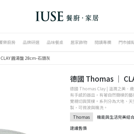
饗樂廚房
品牌研選
品味餐桌
居家飾物
閱讀專欄
門市據
 CLAY 圓湯盤 28cm-石頭灰
德國 Thomas ｜ C
德國 Thomas Clay | 溫
有手感的器皿，有著自然簡樸的藝
覺親切與質樸。系列分為大地、天
製，可微波與機洗。
Thomas
機能與生活完美結
建議售價