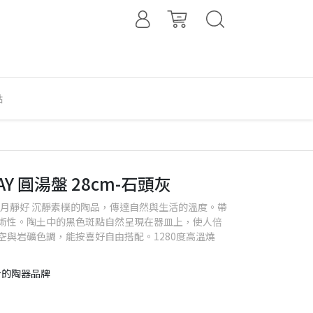
點
LAY 圓湯盤 28cm-石頭灰
潤之美．歲月靜好 沉靜素樸的陶品，傳達自然與生活的溫度。帶
術性。陶土中的黑色斑點自然呈現在器皿上，使人倍
空與岩礦色調，能按喜好自由搭配。1280度高溫燒
合的陶器品牌