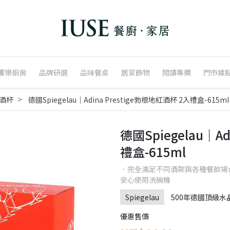
饗樂廚房
品牌研選
品味餐桌
居家飾物
閱讀專欄
門市據
酒杯
德國Spiegelau｜Adina Prestige勃根地紅酒杯 2入禮盒-615ml
德國Spiegelau｜A
禮盒-615ml
．完全滿足不同酒款與各種餐飲場合
安心使用洗碗機
Spiegelau
500年德國頂級水
優惠售價