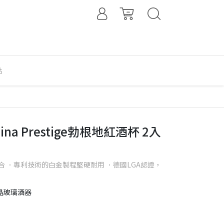
點
dina Prestige勃根地紅酒杯 2入
 ．專利技術的白金製程堅硬耐用 ．德國LGA認證，
晶玻璃酒器