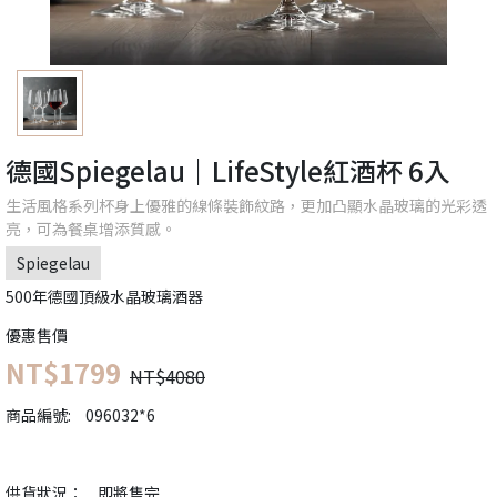
德國Spiegelau｜LifeStyle紅酒杯 6入
生活風格系列杯身上優雅的線條裝飾紋路，更加凸顯水晶玻璃的光彩透
亮，可為餐桌增添質感。
Spiegelau
500年德國頂級水晶玻璃酒器
優惠售價
NT$1799
NT$4080
商品編號:
096032*6
供貨狀況：
即將售完