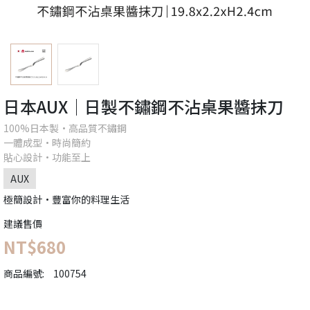
日本AUX│日製不鏽鋼不沾桌果醬抹刀
100%日本製•高品質不鏽鋼
一體成型•時尚簡約
貼心設計•功能至上
AUX
極簡設計•豐富你的料理生活
建議售價
NT$680
商品編號:
100754