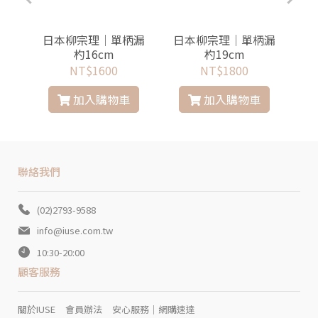
鏽鋼
日本柳宗理│單柄漏
日本柳宗理│單柄漏
日
m
杓16cm
杓19cm
NT$1600
NT$1800
加入購物車
加入購物車
聯絡我們
(02)2793-9588
info@iuse.com.tw
10:30-20:00
顧客服務
關於IUSE
會員辦法
安心服務｜網購速達