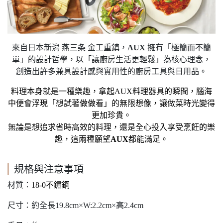
來自日本新潟 燕三条 金工重鎮，
AUX
擁有「極簡而不簡
單」的設計哲學，以「讓廚房生活更輕鬆」為核心理念，
創造出許多兼具設計感與實用性的廚房工具與日用品。
料理本身就是一種樂趣，拿起
AUX
料理器具的瞬間，腦海
中便會浮現「想試著做做看」的無限想像，讓做菜時光變得
更加珍貴。
無論是想追求省時高效的料理，還是全心投入享受烹飪的樂
趣，這兩種願望
AUX
都能滿足。
規格與注意事項
材質：
18-0
不鏽鋼
尺寸：約全長19.8cm×W:2.2cm×高2.4cm