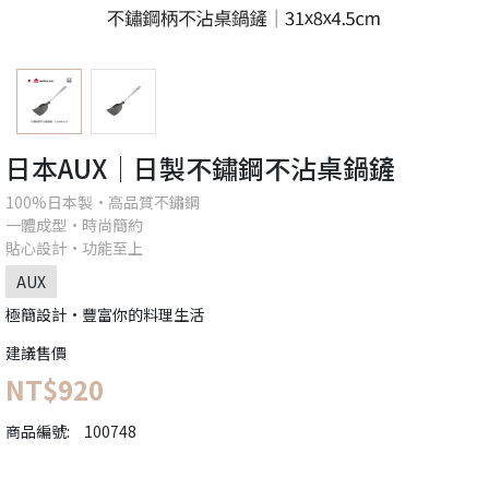
日本AUX│日製不鏽鋼不沾桌鍋鏟
100%日本製•高品質不鏽鋼
一體成型•時尚簡約
貼心設計•功能至上
AUX
極簡設計•豐富你的料理生活
建議售價
NT$920
商品編號:
100748