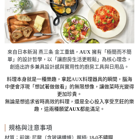
來自日本新潟 燕三条 金工重鎮，
AUX
擁有「極簡而不簡
單」的設計哲學，以「讓廚房生活更輕鬆」為核心理念，
創造出許多兼具設計感與實用性的廚房工具與日用品。
料理本身就是一種樂趣，拿起
AUX
料理器具的瞬間，腦海
中便會浮現「想試著做做看」的無限想像，讓做菜時光變得
更加珍貴。
無論是想追求省時高效的料理，還是全心投入享受烹飪的樂
趣，這兩種願望
AUX
都能滿足。
規格與注意事項
材質：前端: 尼龍（含玻璃纖維）握柄:
18-0
不鏽鋼