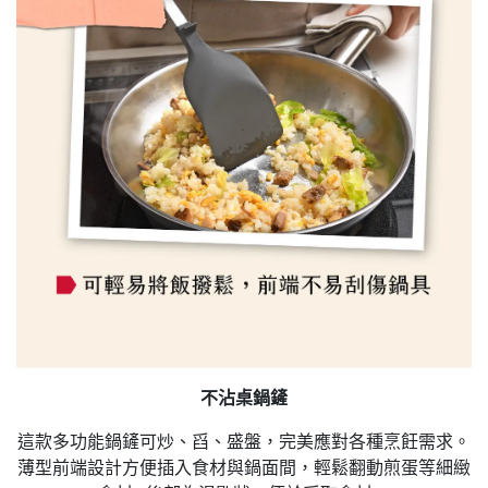
不沾桌鍋鏟
這款多功能鍋鏟可炒、舀、盛盤，完美應對各種烹飪需求。
薄型前端設計方便插入食材與鍋面間，輕鬆翻動煎蛋等細緻