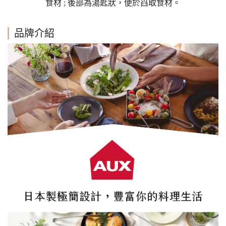
食材
;
後部為湯匙狀，便於舀取食材。
品牌介紹