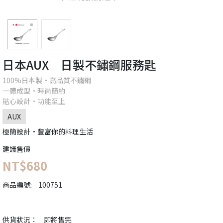
日本AUX│日製不鏽鋼服務匙
100%日本製•高品質不鏽鋼
一體成型•時尚簡約
貼心設計•功能至上
AUX
極簡設計•豐富你的料理生活
建議售價
NT$680
商品編號:
100751
供貨狀況：
即將售完