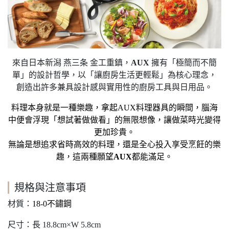
來自日本新潟 燕三条 金工重鎮，
AUX
擁有「極簡而不簡
單」的設計哲學，以「讓廚房生活更輕鬆」為核心理念，
創造出許多兼具設計感與實用性的廚房工具與日用品。
料理本身就是一種樂趣，拿起
AUX
料理器具的瞬間，腦海
中便會浮現「想試著做做看」的無限想像，讓做菜時光變得
更加珍貴。
無論是想追求省時高效的料理，還是全心投入享受烹飪的樂
趣，這兩種願望
AUX
都能滿足。
規格與注意事項
材質：
18-0
不鏽鋼
尺寸：長 18.8cm×W 5.8cm