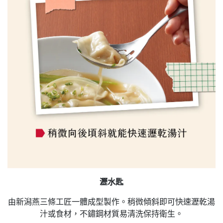
瀝水匙
由新潟燕三條工匠一體成型製作。稍微傾斜即可快速瀝乾湯
汁或食材，不鏽鋼材質易清洗保持衛生。