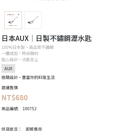
日本AUX│日製不鏽鋼瀝水匙
100%日本製•高品質不鏽鋼
一體成型•時尚簡約
貼心設計•功能至上
AUX
極簡設計•豐富你的料理生活
建議售價
NT$680
商品編號:
100752
供貨狀況：
即將售完