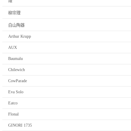
煌
柳宗理
白山陶器
Arthur Krupp
AUX
Baumalu
Chilewich
CowParade
Eva Solo
Eatco
Flonal
GINORI 1735