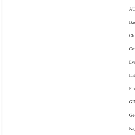
A
Ba
Ch
Co
Ev
Ea
Flo
GI
Ge
Ka