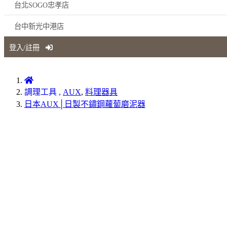
台北SOGO忠孝店
台中新光中港店
登入/註冊
調理工具
,
AUX
,
料理器具
日本AUX│日製不鏽鋼蘿蔔磨泥器