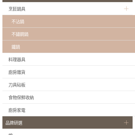
烹飪鍋具
不沾鍋
不鏽鋼鍋
鐵鍋
料理器具
廚房雜貨
刀具砧板
食物保鮮收納
廚房家電
品牌研選