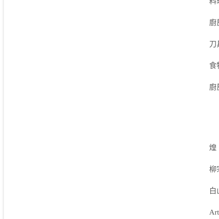
料
廚
刀
食
廚
煌
柳
白
Ar