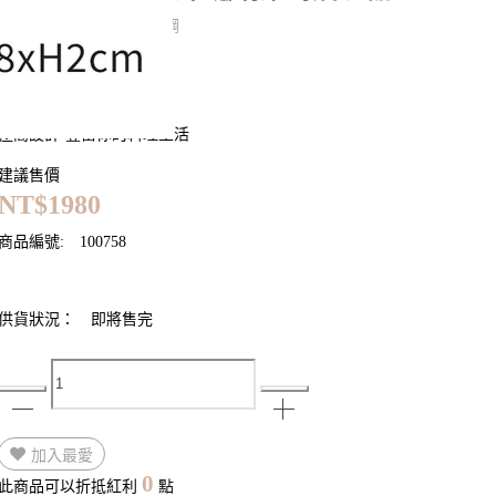
100%日本製•高品質不鏽鋼
一體成型•時尚簡約
貼心設計•功能至上
AUX
極簡設計•豐富你的料理生活
建議售價
NT$1980
商品編號:
100758
供貨狀況：
即將售完
加入最愛
0
此商品可以折抵紅利
點