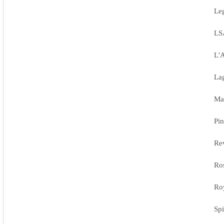
Le
LS
L'A
Lag
Ma
Pin
Re
Ro
Roy
Spi