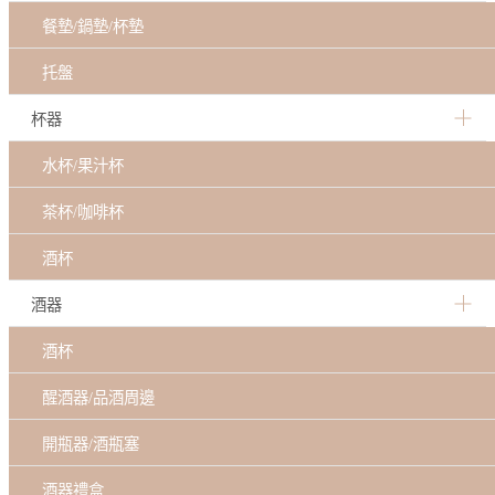
餐墊/鍋墊/杯墊
托盤
杯器
水杯/果汁杯
茶杯/咖啡杯
酒杯
酒器
酒杯
醒酒器/品酒周邊
開瓶器/酒瓶塞
酒器禮盒