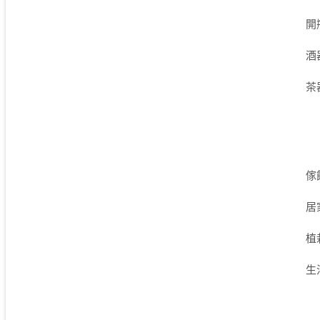
開
酒
茶
傢
居
植
生