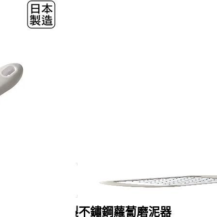
日本AUX│日製不鏽鋼蘿蔔磨泥器