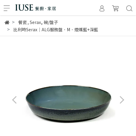
,
餐瓷
,
Serax
碗/盤子
比利時Serax｜ALG服務盤．M．煙燻藍+深藍