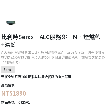
比利時Serax｜ALG服務盤．M．煙燻藍
+深藍
ALG系列陶瓷餐具出自比利時陶瓷藝術家Anita Le Grelle，具有優雅質
樸的外型及絕妙的配色；大膽又和諧融洽的釉面色彩，讓餐食之間更多
了創意趣味。
Serax
榮獲全球超過100 顆米其林星級餐廳的指定選用
建議售價
NT$1890
商品編號:
082561