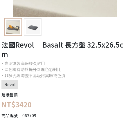
法國Revol │Basalt 長方盤 32.5x26.5c
m
￭ 高溫燒製瓷器經久耐用
￭ 深色調有助於提升料理色彩對比
￭ 非多孔隙陶瓷不易吸附異味或色漬
Revol
建議售價
NT$3420
商品編號:
063709