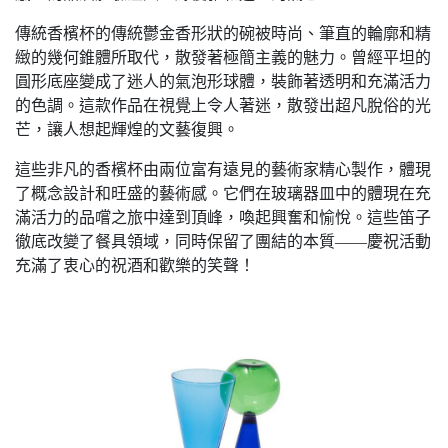
傳統香檳杯的傳統鬱金香形狀的碗被時尚、筆直的輪廓和精
緻的幾何錐體所取代，散發著極簡主義的魅力。曾經平坦的
圓形底座變成了迷人的氣泡形球體，裝飾著透明和充滿活力
的色調。這款作品在視覺上令人著迷，散發出超凡脫俗的光
芒，讓人想起輝煌的文藝復興。
這些非凡的香檳杯由兩位富有遠見的藝術家精心製作，體現
了概念設計和旺盛的藝術感。它們在玻璃器皿中的體現在充
滿活力的品嚐之旅中達到頂峰，喚起興奮和愉悅。這些笛子
徹底改變了餐具領域，同時保留了團結的本質——慶祝活動
充滿了衷心的祝酒和歡樂的笑聲！