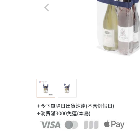
✈今下單隔日出貨速達(不含例假日)
✈消費滿3000免運(本島)