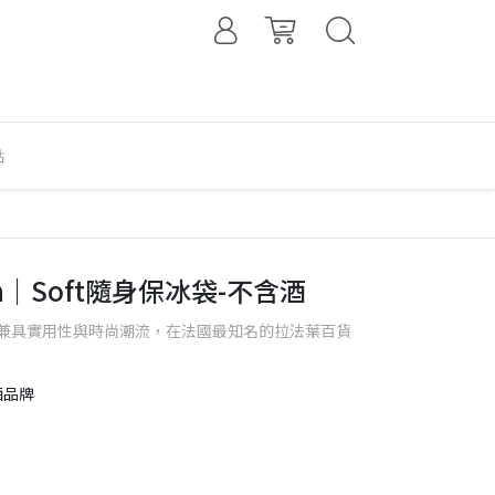
點
u Vin｜Soft隨身保冰袋-不含酒
兼具實用性與時尚潮流，在法國最知名的拉法葉百貨
酒品牌