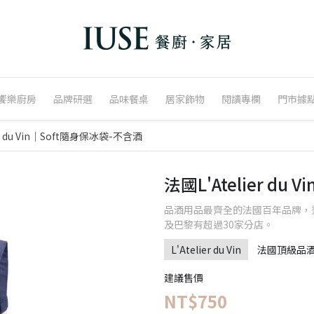
饗樂廚房
品牌研選
品味餐桌
居家飾物
閱讀專欄
門市據
er du Vin｜Soft隨身保冰袋-不含酒
法國L'Atelier d
品酒用品最齊全的法國百年品牌，
及巴黎有超過30家分店。
L'Atelier du Vin
法國頂級品
建議售價
NT$750