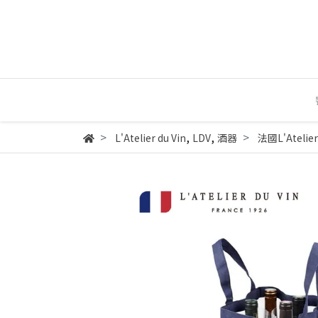
,
,
L'Atelier du Vin
LDV
酒器
法國L'Ateli