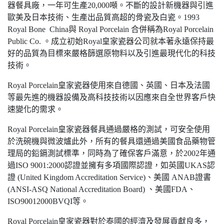
器餐具廠，一年可生產20,000噸。不斷的設計新機器與引進
歐美及日本技術、生產出品質高超的骨瓷及白瓷。1993
Royal Bone China與 Royal Porcelain 合併稱為Royal Porcelain
Public Co. 。成立初始Royal皇家瓷器公司就本著永遠保持最
好的品質為目標來嚴格篩選原物料以及引進最現代化的科技
技術。
Royal Porcelain皇家瓷器使用來自德國、英國、日本及法國
等最先進的機器設備及高科技技術以因應來自全世界客戶快
速變化的需求。
Royal Porcelain皇家瓷器餐具通過嚴格的測試，可安全使用
於洗碗機與微波爐此外，所有的餐具還通過美國食品藥物管
理局的鉛鎘測試標準，同時為了確保客戶滿意，於2002年通
過ISO 9001:2000認證並擁有多項國際認證，如英國UKAS認
證 (United Kingdom Accreditation Service)、美國 ANAB證書
(ANSI-ASQ National Accreditation Board) 、美國FDA、
ISO90012000BVQI等。
Royal Porcelain皇家瓷器對於泰國的經濟及發展貢獻良多，