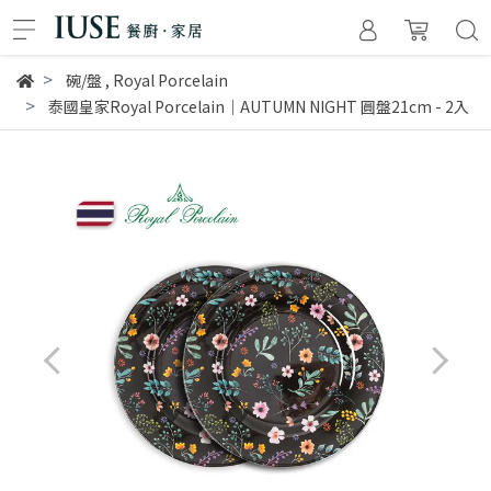
碗/盤
,
Royal Porcelain
泰國皇家Royal Porcelain｜AUTUMN NIGHT 圓盤21cm - 2入