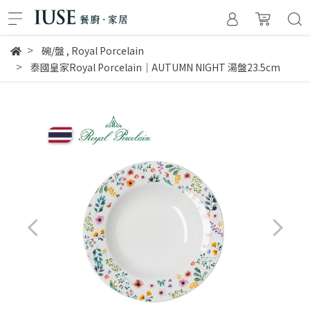
碗/盤
,
Royal Porcelain
泰國皇家Royal Porcelain｜AUTUMN NIGHT 湯盤23.5cm