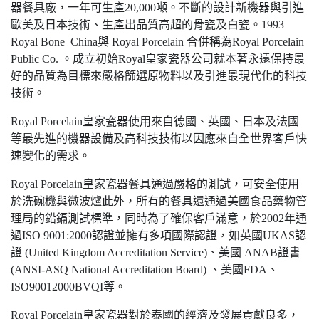
器餐具廠，一年可生產20,000噸。不斷的設計新機器與引進
歐美及日本技術、生產出品質高超的骨瓷及白瓷。1993
Royal Bone China與 Royal Porcelain 合併稱為Royal Porcelain
Public Co. 。成立初始Royal皇家瓷器公司就本著永遠保持最
好的品質為目標來嚴格篩選原物料以及引進最現代化的科技
技術。
Royal Porcelain皇家瓷器使用來自德國、英國、日本及法國
等最先進的機器設備及高科技技術以因應來自全世界客戶快
速變化的需求。
Royal Porcelain皇家瓷器餐具通過嚴格的測試，可安全使用
於洗碗機與微波爐此外，所有的餐具還通過美國食品藥物管
理局的鉛鎘測試標準，同時為了確保客戶滿意，於2002年通
過ISO 9001:2000認證並擁有多項國際認證，如英國UKAS認
證 (United Kingdom Accreditation Service)、美國 ANAB證書
(ANSI-ASQ National Accreditation Board) 、美國FDA、
ISO90012000BVQI等。
Royal Porcelain皇家瓷器對於泰國的經濟及發展貢獻良多，