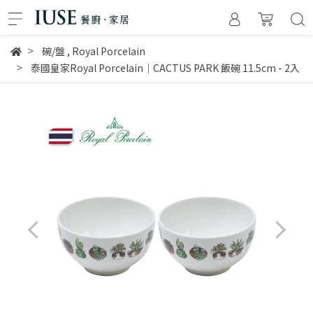
碗/盤
,
Royal Porcelain
泰國皇家Royal Porcelain｜CACTUS PARK 飯碗 11.5cm - 2入