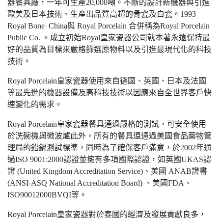
器餐具廠，一年可生產20,000噸。不斷的設計新機器與引進
歐美及日本技術、生產出品質高超的骨瓷及白瓷。1993
Royal Bone China與 Royal Porcelain 合併稱為Royal Porcelain
Public Co. 。成立初始Royal皇家瓷器公司就本著永遠保持最
好的品質為目標來嚴格篩選原物料以及引進最現代化的科技
技術。
Royal Porcelain皇家瓷器使用來自德國、英國、日本及法國
等最先進的機器設備及高科技技術以因應來自全世界客戶快
速變化的需求。
Royal Porcelain皇家瓷器餐具通過嚴格的測試，可安全使用
於洗碗機與微波爐此外，所有的餐具還通過美國食品藥物管
理局的鉛鎘測試標準，同時為了確保客戶滿意，於2002年通
過ISO 9001:2000認證並擁有多項國際認證，如英國UKAS認
證 (United Kingdom Accreditation Service)、美國 ANAB證書
(ANSI-ASQ National Accreditation Board) 、美國FDA、
ISO90012000BVQI等。
Royal Porcelain皇家瓷器對於泰國的經濟及發展貢獻良多，