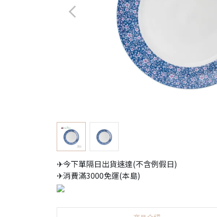
✈今下單隔日出貨速達(不含例假日)
✈消費滿3000免運(本島)