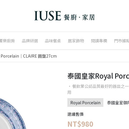
饗樂廚房
品牌研選
品味餐桌
居家飾物
閱讀專欄
門市據
Porcelain｜CLAIRE 圓盤27cm
泰國皇家Royal Porc
· 餐飲業公認品質最好的器皿之一
用
Royal Porcelain
泰國皇室御
建議售價
NT$980