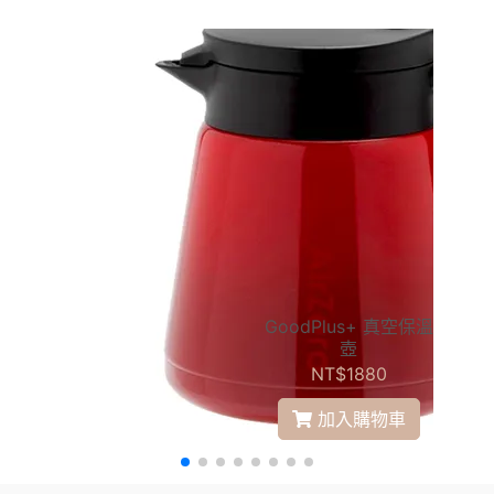
茶組
日本 薰山工房│南部
GoodPlus+ 真空保溫
Go
鐵壺(鐵缽型)
壺
NT$67500
NT$1880
加入購物車
加入購物車