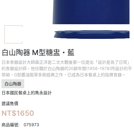
白山陶器 M型糖盅・藍
日本食器設計大師森正洋是二次大戰後第一位提出「設計是為了日常」
的食器設計師，他任職於白山陶器的20餘年間(1956-1978)所設計的平
茶碗、G型醬油瓶等多款經典之作，已成為日本餐桌上的指標食器。
白山陶器
日本國民餐桌上的雋永設計
建議售價
NT$1650
商品編號:
075973