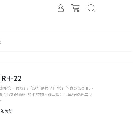
點
RH-22
戰後第一位提出「設計是為了日常」的食器設計師，
56-1978)所設計的平茶碗、G型醬油瓶等多款經典之
。
雋永設計