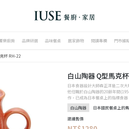
饗樂廚房
品牌研選
品味餐桌
居家飾物
閱讀專欄
門市據
杯 RH-22
白山陶器 Q型馬克杯 
日本食器設計大師森正洋是二次大
他任職於白山陶器的20餘年間(19
作，已成為日本餐桌上的指標食器
白山陶器
日本國民餐桌上的
建議售價
NT$1280