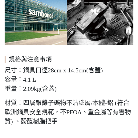
規格與注意事項
尺寸：鍋具口徑28cm x 14.5cm(含蓋)
容量：4.1 L
重量：2.09kg(含蓋)
材質：四層銀離子礦物不沾塗層/本體-鋁 (符合
歐洲鍋具安全規範，不PFOA、重金屬等有害物
質) 、酚醛樹脂把手