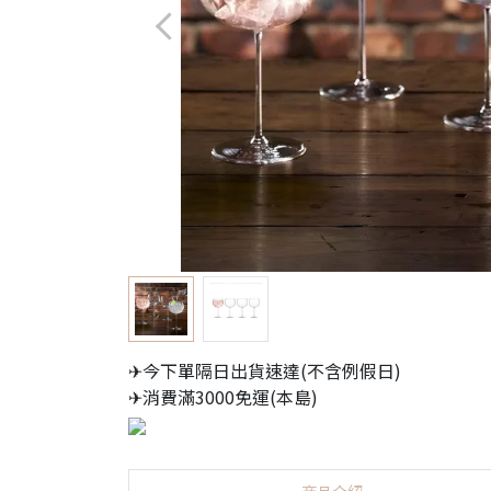
✈今下單隔日出貨速達(不含例假日)
✈消費滿3000免運(本島)