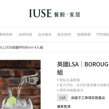
饗樂廚房
品牌研選
品味餐桌
居家飾物
閱讀專欄
門市據
ALLOON高腳杯680ml-4入組
英國LSA│BOROUG
組
￭ 無鉛水晶玻璃
￭ 寬大杯肚、有利於香氣集中與散
￭ 適用洗碗機清洗
LSA
英國手工玻璃家居藝品
優惠售價