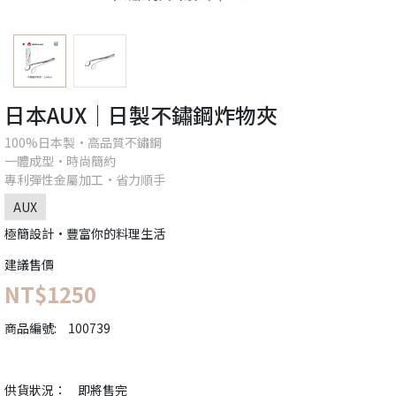
日本AUX│日製不鏽鋼炸物夾
100%日本製•高品質不鏽鋼
一體成型•時尚簡約
專利彈性金屬加工•省力順手
AUX
極簡設計•豐富你的料理生活
建議售價
NT$1250
商品編號:
100739
供貨狀況：
即將售完