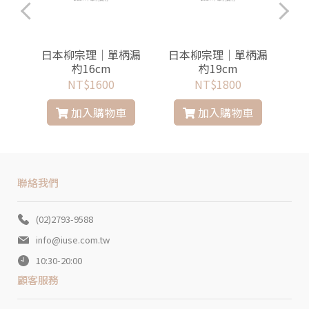
鏽鋼
日本柳宗理│單柄漏
日本柳宗理│單柄漏
日
m
杓16cm
杓19cm
NT$1600
NT$1800
加入購物車
加入購物車
聯絡我們
(02)2793-9588
info@iuse.com.tw
10:30-20:00
顧客服務