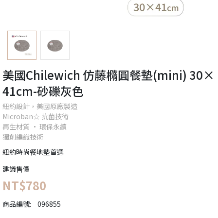
美國Chilewich 仿藤橢圓餐墊(mini) 30×
41cm-砂礫灰色
紐約設計，美國原廠製造
Microban☆ 抗菌技術
再生材質 • 環保永續
獨創編織技術
紐約時尚餐地墊首選
建議售價
NT$780
商品編號:
096855