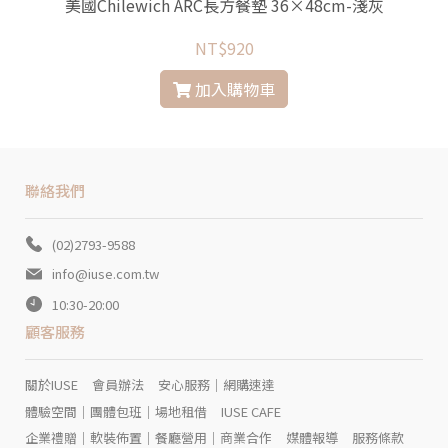
美國Chilewich ARC長方餐墊 36×48cm-淺灰
NT$920
加入購物車
聯絡我們
(02)2793-9588
info@iuse.com.tw
10:30-20:00
顧客服務
關於IUSE
會員辦法
安心服務｜網購速達
體驗空間｜團體包班｜場地租借
IUSE CAFE
企業禮贈｜軟裝佈置｜餐廳營用｜商業合作
媒體報導
服務條款