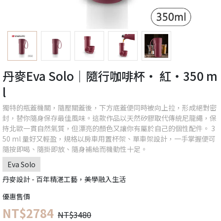
丹麥Eva Solo｜隨行咖啡杯‧ 紅‧350 m
l
獨特的瓶蓋機關，隨壓關蓋後，下方底蓋便同時被向上拉，形成絕對密
封，替你隨身保存最佳風味。這款作品以天然矽膠取代傳統尼龍繩，保
持北歐一貫自然氣質，但漂亮的顏色又讓你有屬於自己的個性配件。 3
50 ml 量好又輕盈，規格以房車用置杯架、單車架設計，一手掌握便可
隨按即喝、隨掛即放、隨身補給而機動性十足。
Eva Solo
丹麥設計 - 百年精湛工藝，美學融入生活
優惠售價
NT$2784
NT$3480