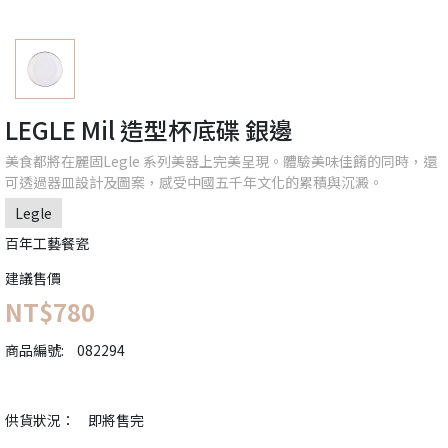
LEGLE Mil 造型杯底碟 銀邊
美食都將在麗固Legle 系列美器上完美呈現。體驗美味佳餚的同時，還
可透過器皿設計及圖案，感受中國五千年文化的累積與沉澱。
Legle
百年工藝餐瓷
建議售價
NT$780
商品編號:
082294
供貨狀況：
即將售完