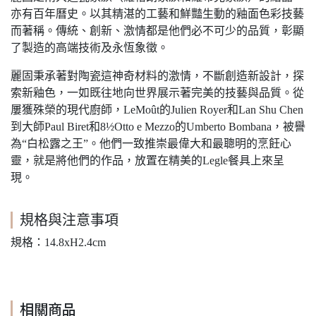
亦有百年曆史。以其精湛的工藝和鮮豔生動的釉面色彩技藝
而著稱。傳統、創新、激情都是他們必不可少的品質，彰顯
了製造的高端技術及永恆象徵。
麗固秉承著對陶瓷這神奇材料的激情，不斷創造新設計，探
索新釉色，一如既往地向世界展示著完美的技藝與品質。從
屢獲殊榮的現代廚師，LeMoût的Julien Royer和Lan Shu Chen
到大師Paul Biret和8½Otto e Mezzo的Umberto Bombana，被譽
為“白松露之王”。他們一致推崇最偉大和最聰明的烹飪心
靈，就是將他們的作品，放置在精美的Legle餐具上來呈
現。
規格與注意事項
規格：14.8xH2.4cm
相關商品