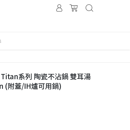
點
│Titan系列 陶瓷不沾鍋 雙耳湯
een (附蓋/IH爐可用鍋)