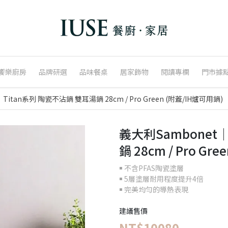
饗樂廚房
品牌研選
品味餐桌
居家飾物
閱讀專欄
門市據
Titan系列 陶瓷不沾鍋 雙耳湯鍋 28cm / Pro Green (附蓋/IH爐可用鍋)
義大利Sambonet
鍋 28cm / Pro Gr
￭ 不含PFAS陶瓷塗層
￭ 5層塗層耐用程度提升4倍
￭ 完美均勻的導熱表現
建議售價
NT$10080