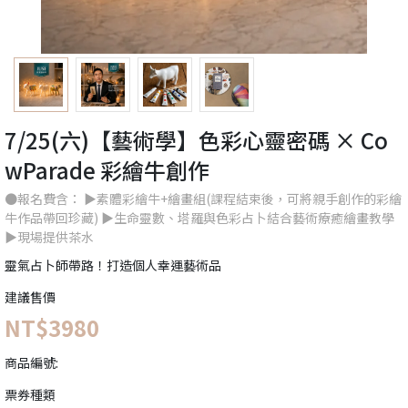
7/25(六)【藝術學】色彩心靈密碼 × Co
wParade 彩繪牛創作
●報名費含： ▶素體彩繪牛+繪畫組(課程結束後，可將親手創作的彩繪
牛作品帶回珍藏) ▶生命靈數、塔羅與色彩占卜結合藝術療癒繪畫教學
▶現場提供茶水
靈氣占卜師帶路！打造個人幸運藝術品
建議售價
NT$3980
商品編號:
票券種類