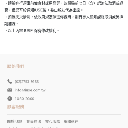
・體驗進行須事前備食材或用品等，故體驗前七日（含）恕無法取消或退
費，但您可於通知IUSE後，委由親友代為出席。
・如遇天災情況，依政府規定停班停課時，則有專人通知課程取消或另擇
期補課。
・以上內容 IUSE 保有修改權利。
聯絡我們
(02)2793-9588
info@iuse.com.tw
10:30-20:00
顧客服務
關於IUSE
會員辦法
安心服務｜網購速達