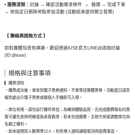
• 服務流程：
討論 → 確認活動需求條件 → 報價 → 完成下單
→ 依指定日期與地點參加活動 (活動結束提供開立發票)
【 聯絡與諮詢方式 】
如對團體包班有興趣，歡迎透過IUSE官方LINE@諮詢討論
(ID:@iuse)
規格與注意事項
▎
購票須知
・購票成功後，會收到電子票券通知，不會寄送實體票券。活動當日請至
報到處出示電子票券或報個人手機即可入場。
・席位有限，請勿自行攜伴參加；為確保體驗品質，先完成繳費報名的貴
賓可優先安排吧檯或長桌貴賓席，若未完成繳費，主辦方保留調整席位與
名額之權利。
・如未達開班人數標準12人，則有專人通知課程取消與退費事宜。