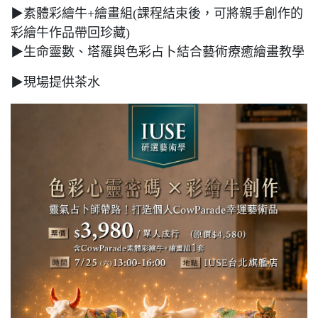
▶素體彩繪牛+繪畫組(課程結束後，可將親手創作的
彩繪牛作品帶回珍藏)
▶生命靈數、塔羅與色彩占卜結合藝術療癒繪畫教學
▶現場提供茶水