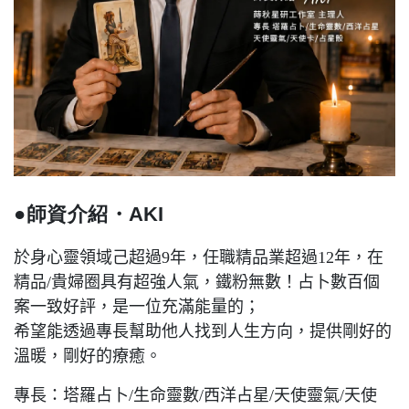
AKI
●師資介紹・
於身心靈領域己超過9年，任職精品業超過12年，在
精品/貴婦圈具有超強人氣，鐵粉無數！占卜數百個
案一致好評，是一位充滿能量的；
希望能透過專長幫助他人找到人生方向，提供剛好的
溫暖，剛好的療癒。
專長：塔羅占卜/生命靈數/西洋占星/天使靈氣/天使