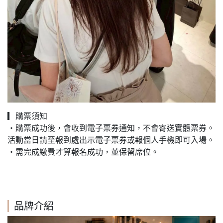
▎購票須知
・購票成功後，會收到電子票券通知，不會寄送實體票券。
活動當日請至報到處出示電子票券或報個人手機即可入場。
・需完成繳費才算報名成功，並保留席位。
品牌介紹