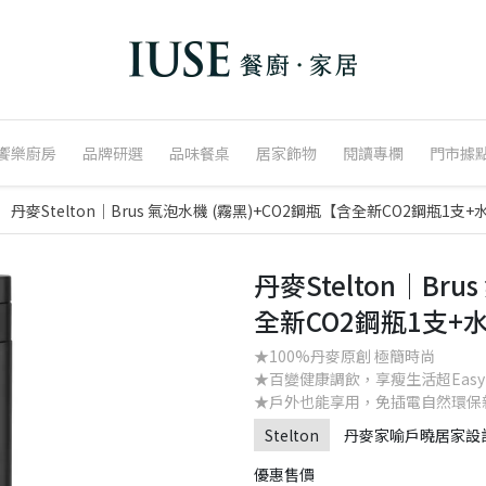
饗樂廚房
品牌研選
品味餐桌
居家飾物
閱讀專欄
門市據
丹麥Stelton│Brus 氣泡水機 (霧黑)+CO2鋼瓶【含全新CO2鋼瓶1支
丹麥Stelton│Br
全新CO2鋼瓶1支+
★100%丹麥原創 極簡時尚
★百變健康調飲，享瘦生活超Easy
★戶外也能享用，免插電自然環保
Stelton
丹麥家喻戶曉居家設
優惠售價