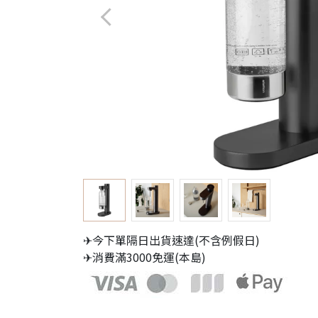
✈今下單隔日出貨速達(不含例假日)
✈消費滿3000免運(本島)