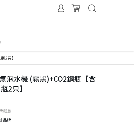
點
+水瓶2只】
us 氣泡水機 (霧黑)+CO2鋼瓶【含
水瓶2只】
新概念
計品牌