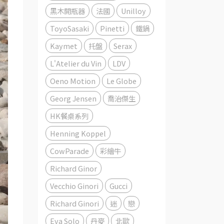
黑木開瓶器
法國
Unilloy
ToyoSasaki
Pinetti
鐵鍋
Kaymet
托盤
Serax
L'Atelier du Vin
LDV
Oeno Motion
Le Globe
Georg Jensen
喬治傑生
HK餐桌系列
Henning Koppel
CowParade
彩繪牛
Richard Ginor
Vecchio Ginori
Gucci
Richard Ginori
迷
戀
Eva Solo
丹麥
北歐