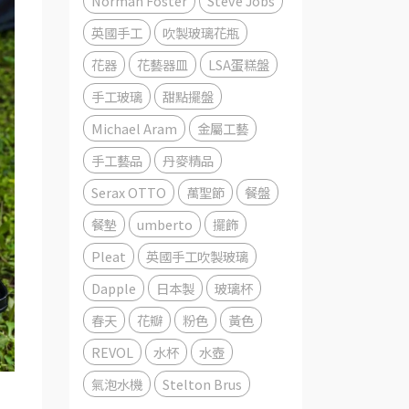
Norman Foster
Steve Jobs
英國手工
吹製玻璃花瓶
花器
花藝器皿
LSA蛋糕盤
手工玻璃
甜點擺盤
Michael Aram
金屬工藝
手工藝品
丹麥精品
Serax OTTO
萬聖節
餐盤
餐墊
umberto
擺飾
Pleat
英國手工吹製玻璃
Dapple
日本製
玻璃杯
春天
花瓣
粉色
黃色
REVOL
水杯
水壺
氣泡水機
Stelton Brus