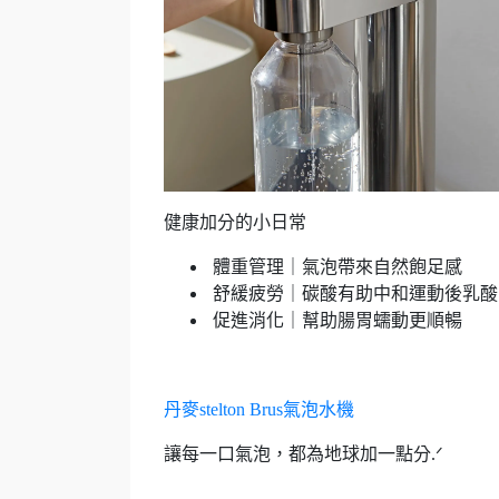
健康加分的小日常
體重管理｜氣泡帶來自然飽足感
舒緩疲勞｜碳酸有助中和運動後乳酸
促進消化｜幫助腸胃蠕動更順暢
丹麥stelton Brus氣泡水機
讓每一口氣泡，都為地球加一點分.ᐟ