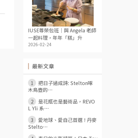
IUSE尊榮包班｜與 Angela 老師
一起料理，年年「糕」升
2026-02-24
最新文章
1
把日子過成詩: Stelton啄
木鳥壺的⋯
2
是花瓶也是藝術品，REVO
L Yli 系⋯
3
愛地球、愛自己首選 ! 丹麥
Stelto⋯