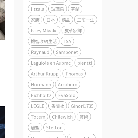
Iittala
玻璃鳥
芬蘭
家飾
日本
精品
三宅一生
Issey Miyake
皮革家飾
機智收納生活
LSA
Raynaud
Sambonet
Laguiole en Aubrac
pientti
Arthur Krupp
Thomas
Normann
Arcahorn
Eichholtz
EvaSolo
LEGLE
香蘭社
Ginori1735
Totem
Chilewich
藝術
雕塑
Stelton